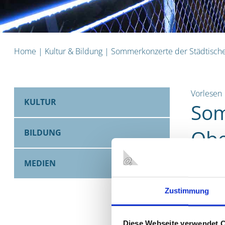
Home
|
Kultur & Bildung
|
Sommerkonzerte der Städtisch
Vorlesen
KULTUR
Som
Ob
BILDUNG
MEDIEN
02.07.202
präsenti
Zustimmung
Friedrich
Die Kon
Diese Webseite verwendet 