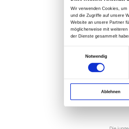
Wir verwenden Cookies, um I
Samsta
und die Zugriffe auf unsere 
Nohls
Website an unsere Partner fü
Sonnta
möglicherweise mit weiteren
Guten
der Dienste gesammelt habe
Der Eintr
Einwilligungsauswahl
Förderkre
Notwendig
willkomm
Mitwirken
Kalatsila
Stringend
Ablehnen
(Leitung:
Die junge