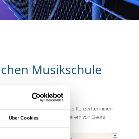
schen Musikschule
hren Sommerkonzerten ein. An zwei Konzertterminen
 Programm mit Werken unter anderem von Georg
Über Cookies
hen.