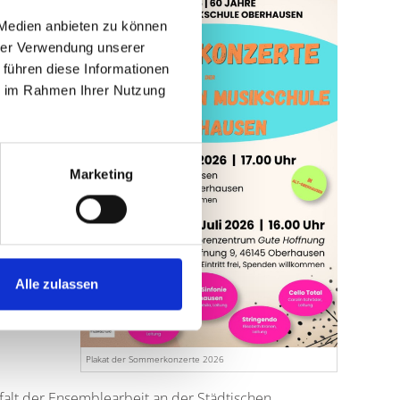
 Medien anbieten zu können
hrer Verwendung unserer
 führen diese Informationen
, An der
ie im Rahmen Ihrer Nutzung
Marketing
zmitri
nd
tal
Alle zulassen
Plakat der Sommerkonzerte 2026
falt der Ensemblearbeit an der Städtischen