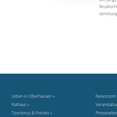
Musikschu
stimmungs
Leben in Oberhausen
Newsroom
Rathaus
Veranstalt
Tourismus & Freizeit
Pressearbei