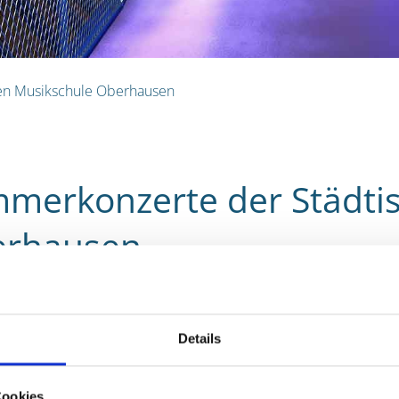
en Musikschule Oberhausen
merkonzerte der Städti
erhausen
6 - Die Städtische Musikschule Oberhausen lädt herzlich zu i
eren die Ensembles der Musikschule ein abwechslungsreiches
Details
 Händel, Ludwig van Beethoven, Georges Bizet und Leonard Co
zerte finden statt am
Cookies