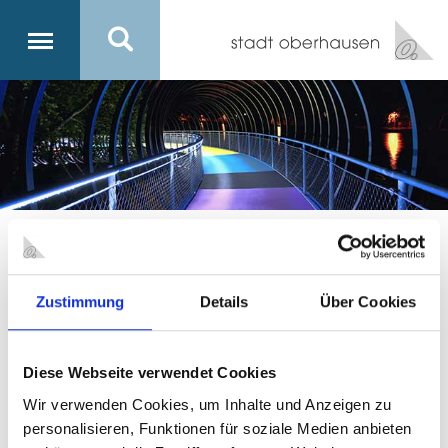
Vorlesen
STÄRKEN vor Ort im
Zustimmung
Details
Über Cookies
Knappenviertel
Diese Webseite verwendet Cookies
KONTAKT
Wir verwenden Cookies, um Inhalte und Anzeigen zu
Stadt Oberhausen
personalisieren, Funktionen für soziale Medien anbieten
Koordinierungsstelle STÄRKEN vor Ort