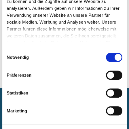
zu können und die Zugriffe auf unsere Website zu
Knappenviertel
analysieren. Außerdem geben wir Informationen zu Ihrer
Eva Fischer
Verwendung unserer Website an unsere Partner für
Alte Heid 13
soziale Medien, Werbung und Analysen weiter. Unsere
46047 Oberhausen
Partner führen diese Informationen möglicherweise mit
Tel.: 0208 825-3959
weiteren Daten zusammen, die Sie ihnen bereitgestellt
E-Mail:
eva.fischer@oberhausen.de
haben oder die sie im Rahmen Ihrer Nutzung der Dienste
gesammelt haben.
Einwilligungsauswahl
Notwendig
Präferenzen
Statistiken
Newsroom
Veranstaltungen
Marketing
Pressearbeit
Foto-Nachweise