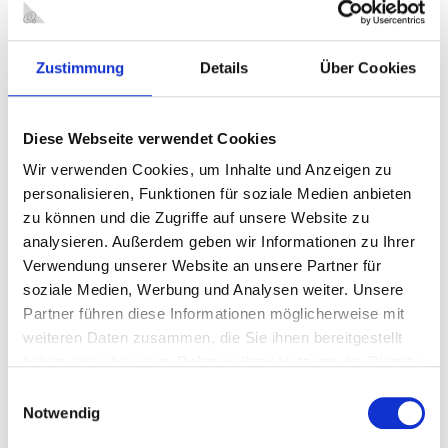
Schnittstelle WBO GmbH
Technisches Rathaus
Gebäude A
Zustimmung
Details
Über Cookies
Bahnhofstr. 66
46042 Oberhausen
Diese Webseite verwendet Cookies
ANSPRECHPARTNER
Wir verwenden Cookies, um Inhalte und Anzeigen zu
Telefon: 0208 825-2350
personalisieren, Funktionen für soziale Medien anbieten
Fax: 0208 825-5266
zu können und die Zugriffe auf unsere Website zu
analysieren. Außerdem geben wir Informationen zu Ihrer
ÖFFNUNGSZEITEN
Verwendung unserer Website an unsere Partner für
soziale Medien, Werbung und Analysen weiter. Unsere
Montag
08.30 - 12.00 Uhr
13.30 - 15.00 Uhr
Partner führen diese Informationen möglicherweise mit
Dienstag
08.30 - 12.00 Uhr
13.30 - 15.00 Uhr
weiteren Daten zusammen, die Sie ihnen bereitgestellt
haben oder die sie im Rahmen Ihrer Nutzung der Dienste
Mittwoch
08.30 - 12.00 Uhr
13.30 - 15.00 Uhr
gesammelt haben.
Einwilligungsauswahl
Donnerstag
08.30 - 12.00 Uhr
13.30 - 15.00 Uhr
Notwendig
Freitag
08.30 - 12.00 Uhr
geschlossen