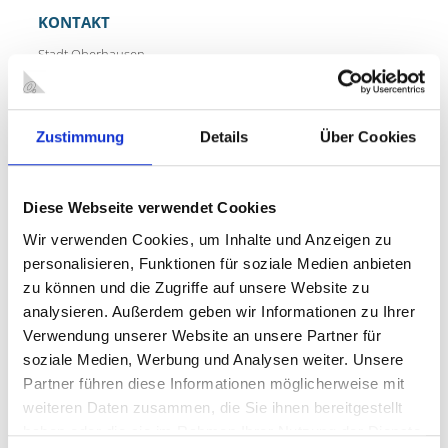
KONTAKT
Stadt Oberhausen
Tiefbau
Schnittstelle WBO GmbHTechnisches Rathaus
Gebäude A
Zustimmung
Details
Über Cookies
Bahnhofstr. 66
46042 Oberhausen
Diese Webseite verwendet Cookies
ANSPRECHPARTNER
Wir verwenden Cookies, um Inhalte und Anzeigen zu
Aref Sarsour
personalisieren, Funktionen für soziale Medien anbieten
Telefon: 0208 825-3244
zu können und die Zugriffe auf unsere Website zu
Fax: 0208 825-5266
analysieren. Außerdem geben wir Informationen zu Ihrer
Zimmer A 423
Verwendung unserer Website an unsere Partner für
E-Mail:
aref.sarsour@oberhausen.de
soziale Medien, Werbung und Analysen weiter. Unsere
Partner führen diese Informationen möglicherweise mit
ÖFFNUNGSZEITEN
weiteren Daten zusammen, die Sie ihnen bereitgestellt
haben oder die sie im Rahmen Ihrer Nutzung der Dienste
Montag
08.30 - 12.00 Uhr
13.30 - 15.00 Uhr