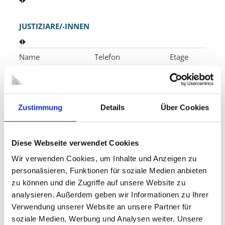
JUSTIZIARE/-INNEN
Name
Telefon
Etage
Herr Düllmann
0208 825-2222
5
NN
Zustimmung
Details
Über Cookies
Frau Benesch
0208 825-2177
5
Diese Webseite verwendet Cookies
Frau Niederlehner
0208 825-2187
5
Wir verwenden Cookies, um Inhalte und Anzeigen zu
personalisieren, Funktionen für soziale Medien anbieten
Frau Herzberg
0208 825-2074
5
zu können und die Zugriffe auf unsere Website zu
analysieren. Außerdem geben wir Informationen zu Ihrer
Frau Kohlhaas
0208 825-2069
6
Verwendung unserer Website an unsere Partner für
soziale Medien, Werbung und Analysen weiter. Unsere