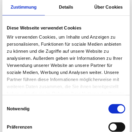
dich in Oberhausens Umgebung in Frage kommen, sieh dir
Zustimmung
Details
Über Cookies
doch einfach die Seite des
Ministeriums für Innovation,
Wissenschaft, Forschung und Technologie des Landes
NRW
an. Dort bekommst du eine Auflistung aller staatlichen
Diese Webseite verwendet Cookies
und privaten Universitäten sowie Fachhochschulen und einen
direkten Link zu deren Internetauftritten.
Wir verwenden Cookies, um Inhalte und Anzeigen zu
personalisieren, Funktionen für soziale Medien anbieten
Wenn du dich schon für einen Studiengang entschieden hast,
zu können und die Zugriffe auf unsere Website zu
aber noch nicht weißt, wo dieser überhaupt angeboten wird,
analysieren. Außerdem geben wir Informationen zu Ihrer
dann schau doch mal auf der Seite
www.hochschulkompass.de
vorbei. Diese bietet dir einen
Verwendung unserer Website an unsere Partner für
Überblick über die Studiengänge an deutschen Hochschulen.
soziale Medien, Werbung und Analysen weiter. Unsere
Partner führen diese Informationen möglicherweise mit
weiteren Daten zusammen, die Sie ihnen bereitgestellt
MEHR ZUM THEMA
haben oder die sie im Rahmen Ihrer Nutzung der Dienste
Sommeruniversitäten
gesammelt haben.
Einwilligungsauswahl
Studienkredite
Notwendig
Fernstudium
Onlinestudium
Studienberatung
Präferenzen
Stiftung für Hochschulzulassung - hochschulSTART.de