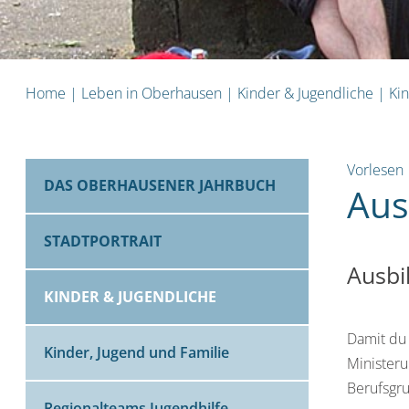
Home
|
Leben in Oberhausen
|
Kinder & Jugendliche
|
Ki
Vorlesen
DAS OBERHAUSENER JAHRBUCH
Aus
STADTPORTRAIT
Ausbi
KINDER & JUGENDLICHE
Damit du 
Kinder, Jugend und Familie
Minister
Berufsgr
Regionalteams Jugendhilfe