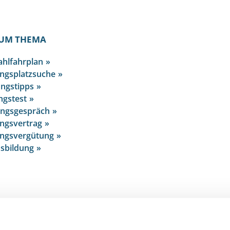
UM THEMA
hlfahrplan
ngsplatzsuche
ngstipps
ngstest
ungsgespräch
ngsvertrag
ungsvergütung
sbildung