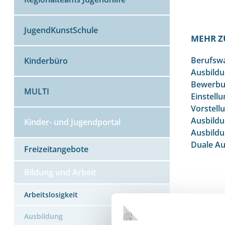
JugendKunstSchule
MEHR Z
Berufswa
Kinderbüro
Ausbildu
Bewerbu
MULTI
Einstellu
Vorstell
Ausbildu
Kinder- und Jugendportal
Ausbild
Duale Au
Freizeitangebote
Bildung und Arbeit
Arbeitslosigkeit
Ausbildung