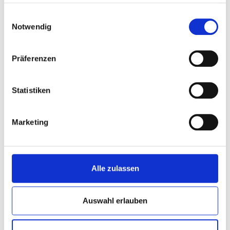
haben oder die sie im Rahmen Ihrer Nutzung der Dienste
gesammelt haben.
Einwilligungsauswahl
Notwendig
Präferenzen
Statistiken
Eintritt nur 8,50 Euro pro Person. 19 Euro Rabatt! Max. sechs
Personen und nicht zu nutzen für Gruppenausflüge. Kinder bis
drei Jahre haben freien Eintritt.
Marketing
Gültig in der Saison 2017 (bis 7. Januar 2018).
Aktuelle Öffnungszeiten auf
www.slagharen.com/de/offnungszeiten
Alle zulassen
Ferien- und Freizeitpark Slagharen
Zwarte Dijk 37
7776 PB Slagharen
Auswahl erlauben
Niederlande
www.slagharen.com/de