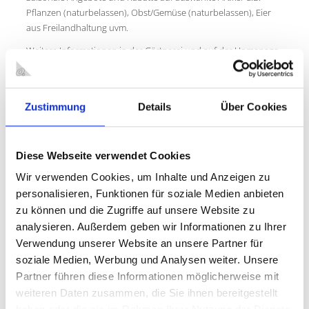
Pflanzen (naturbelassen), Obst/Gemüse (naturbelassen), Eier
aus Freilandhaltung uvm.
Weitere Informationen in der Gärtnerei und auf der Homepage.
Forststraße Nahe Hausnummer 255 (schräg gegenüber)
46147 Oberhausen
bzw.
Zustimmung
Details
Über Cookies
Forststraße 17 (direkt daneben)
46539 Dinslaken
Telefon: 017657982635
Diese Webseite verwendet Cookies
www.gruenlandstaudenhof.de
Wir verwenden Cookies, um Inhalte und Anzeigen zu
personalisieren, Funktionen für soziale Medien anbieten
zu können und die Zugriffe auf unsere Website zu
analysieren. Außerdem geben wir Informationen zu Ihrer
Verwendung unserer Website an unsere Partner für
soziale Medien, Werbung und Analysen weiter. Unsere
Partner führen diese Informationen möglicherweise mit
weiteren Daten zusammen, die Sie ihnen bereitgestellt