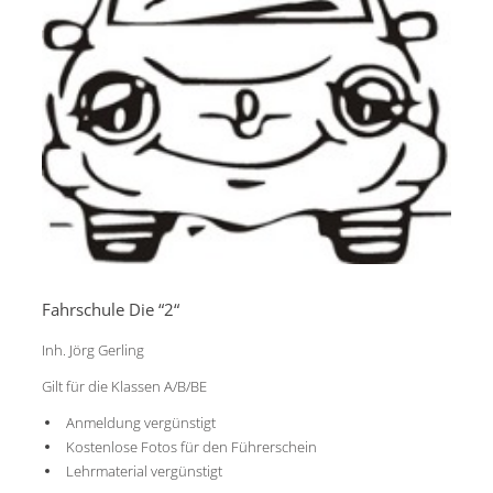
Fahrschule Die “2“
Inh. Jörg Gerling
Gilt für die Klassen A/B/BE
Anmeldung vergünstigt
Kostenlose Fotos für den Führerschein
Lehrmaterial vergünstigt