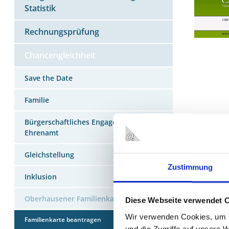
Statistik
Rechnungsprüfung
Chancengleichheit
Save the Date
Familie
Bürgerschaftliches Engagement /
Ehrenamt
KONTA
Gleichstellung
Stadt Ob
Zustimmung
Bereich 
Inklusion
Schwartzs
46045 O
Oberhausener Familienkarte
Diese Webseite verwendet 
Tel.: 020
Wir verwenden Cookies, um I
Familienkarte beantragen
Fax: 020
und die Zugriffe auf unsere 