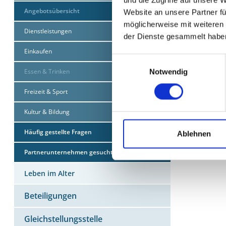
E-Mail:
f
Angebotsübersicht
Website an unsere Partner fü
möglicherweise mit weiteren
Dienstleistungen
der Dienste gesammelt habe
Einkaufen
Einwilligungsauswahl
Notwendig
Essen & Trinken
MEHR Z
Freizeit & Sport
Cafés & 
Kultur & Bildung
Partyser
Restaura
Häufig gestellte Fragen
Ablehnen
Partnerunternehmen gesucht
Leben im Alter
Beteiligungen
Gleichstellungsstelle