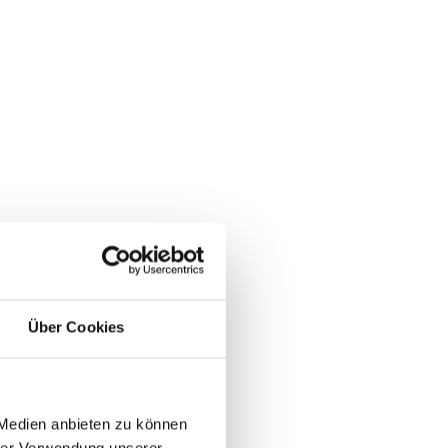
Über Cookies
 Medien anbieten zu können
hrer Verwendung unserer