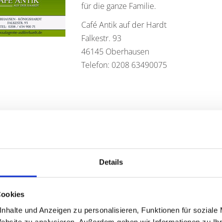
für die ganze Familie.
Café Antik auf der Hardt
Falkestr. 93
46145 Oberhausen
Telefon: 0208 63490075
KT
erhausen
Details
Chancengleichheit/Familie
tr. 73
berhausen
Cookies
8 825-9379
nhalte und Anzeigen zu personalisieren, Funktionen für soziale
8 825-9358
Website zu analysieren. Außerdem geben wir Informationen zu I