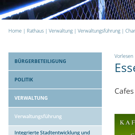
Home
|
Rathaus
|
Verwaltung
|
Verwaltungsführung
|
Chan
Vorlesen
BÜRGERBETEILIGUNG
Ess
POLITIK
Cafes
VERWALTUNG
Verwaltungsführung
Integrierte Stadtentwicklung und