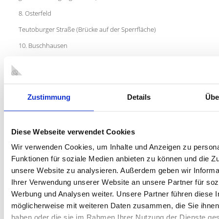
8. Osterfeld
Teutoburger Straße (Brücke auf der Sperrfläche)
10. Buschhausen
Kreuzung Hagelkreuzstraße/Westmarkstraße
11. Borbeck
Quellstraße (vor dem Ev. Gemeindezentrum)
Zustimmung
Details
Übe
12. Dümpten
Kreuzung Mellinghofer
Diese Webseite verwendet Cookies
Straße/Nathlandstraße/Falkensteinstraße (vor der Litfaßsäule
Wir verwenden Cookies, um Inhalte und Anzeigen zu persona
gegenüber von H.-Nr. 132 Mellinghofer Straße)
Funktionen für soziale Medien anbieten zu können und die Zug
14. Alstaden
unsere Website zu analysieren. Außerdem geben wir Informa
Kreuzung Bebelstraße/Flockenfeld (vor Flockenfeld H-Nr. 2)
Ihrer Verwendung unserer Website an unsere Partner für soz
Werbung und Analysen weiter. Unsere Partner führen diese 
möglicherweise mit weiteren Daten zusammen, die Sie ihnen 
BESONDERE NOTRUF- UND
haben oder die sie im Rahmen Ihrer Nutzung der Dienste g