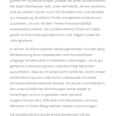
gGmbH im Elly-Heuss-Knapp-Quartier die dritte Sozialkonferenz
der Stadt Oberhausen statt. Unter dem Motto „Armut verstehen,
statt verurteilen“ kamen rund 100 Vertreterinnen und Vertreter
aus Verwaltung, Wohlfahrt, Politik und weiteren Institutionen
zusammen, um sich mit dem Thema Armutssensibilität
auseinanderzusetzen. Die Sozialkonferenz richtet sich dabei
gezielt an Entscheidungsträgerinnen und -trägern sowie die
Leitungsebene.
In seinem Grußwort betonte Oberbürgermeister Thorsten Berg
die Bedeutung eines respektvollen und vorurteilsfreien
Umgangs mit Menschen in belasteten Lebenslagen: „Auch gut
gemeinte Unterstützung kann unbeabsichtigt Menschen
ausschließen, etwa durch komplizierte Verfahren, durch schwer
verständliche Sprache oder durch unbewusste Vorurteile.
Armutssensibilität bedeutet deshalb, Strukturen und Abläufe in
den unterschiedlichen Einrichtungen immer wieder zu
hinterfragen und so zu gestalten, dass niemand
ausgeschlossen wird. Hilfe darf nicht beschämen, sie muss
Menschen in ihrem Alltag vielmehr stärken und ermutigen.“
Die Sozialkonferenz wurde erneut gemeinsam mit der