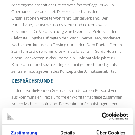
Arbeitsgemeinschaft der Freien Wohlfahrtspflege (AGW) in
Oberhausen veranstaltet. Diese setzt sich aus den
Organisationen Arbeiterwohlfahrt, Caritasverband, Der
Paritätische, Deutsches Rotes Kreuz und Diakoniewerk
zusammen. Die Veranstaltung wurde von Julia Pietrasch, der
Gleichstellungsbeauftragten der Stadt Oberhausen, moderiert.
Nach einem kulturellen Einstieg durch den Slam-Poeten Florian
Stein führte die renommierte Armutsforscherin Gerda Holz mit
einem Fachvortrag in das Thema ein. Holz hat viele Jahre zu
Kinderarmut und sozialer Ungleichheit geforscht und gilt als
zentrale Impulsgeberin des Konzepts der Armutssensibilität.
GESPRÄCHSRUNDE
In der anschließenden Gesprächsrunde kamen Perspektiven
aus kommunaler Praxis und freier Wohlfahrtspflege zusammen.
Neben Michaela Hofmann, Referentin für Armutsfragen beim
Diözesan-Caritasverband für das Erzbistum Köln, diskutierten
Stephanie Peters, Leiterin des Bereichs Soziales der Stadt
Oberhausen, und Beate Wendel vom Projekt SITAO Plus.
Zustimmung
Details
Über Cookies
Michaela Hofmann brachte ihre Erfahrungen aus der Arbeit mit