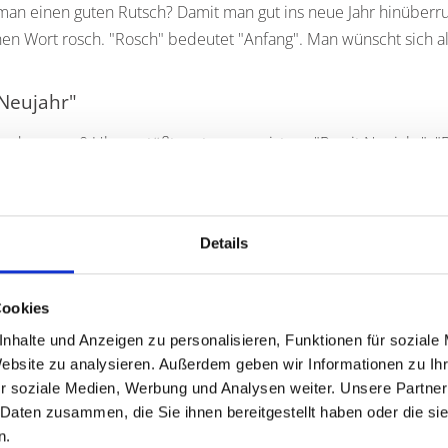
man einen guten Rutsch? Damit man gut ins neue Jahr hinüberr
en Wort rosch. "Rosch" bedeutet "Anfang". Man wünscht sich a
 Neujahr"
dann um 0 Uhr anstößt sagt man meistens "Prosit Neujahr". "
ingen".
Details
UM THEMA
Cookies
ilvester?
rbräuche
nhalte und Anzeigen zu personalisieren, Funktionen für soziale
inger
Website zu analysieren. Außerdem geben wir Informationen zu I
 Begriffe
r soziale Medien, Werbung und Analysen weiter. Unsere Partner
 Daten zusammen, die Sie ihnen bereitgestellt haben oder die s
n.