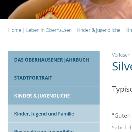
Home
|
Leben in Oberhausen
|
Kinder & Jugendliche
|
Ki
Vorlesen
DAS OBERHAUSENER JAHRBUCH
Silv
STADTPORTRAIT
Typis
KINDER & JUGENDLICHE
Kinder, Jugend und Familie
"Guten
Sicherlic
Regionalteams Jugendhilfe