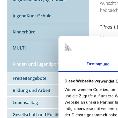
wünscht 
hebräisch
JugendKunstSchule
"Prosit
Kinderbüro
Wenn man 
möge gel
MULTI
Kinder- und Jugendportal
Zustimmung
MEHR Z
Freizeitangebote
Diese Webseite verwendet 
Was ist S
Silveste
Wir verwenden Cookies, um I
Bildung und Arbeit
Glücksbr
und die Zugriffe auf unsere 
Typische
Lebensalltag
Website an unsere Partner fü
möglicherweise mit weiteren
Gesellschaft und Politik
der Dienste gesammelt habe