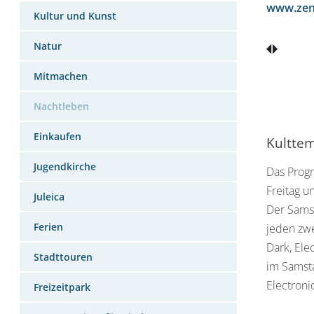
www.zen
Kultur und Kunst
Natur
Mitmachen
Nachtleben
Einkaufen
Kultte
Jugendkirche
Das Progr
Freitag u
Juleica
Der Samst
Ferien
jeden zwe
Dark, Ele
Stadttouren
im Samsta
Electron
Freizeitpark