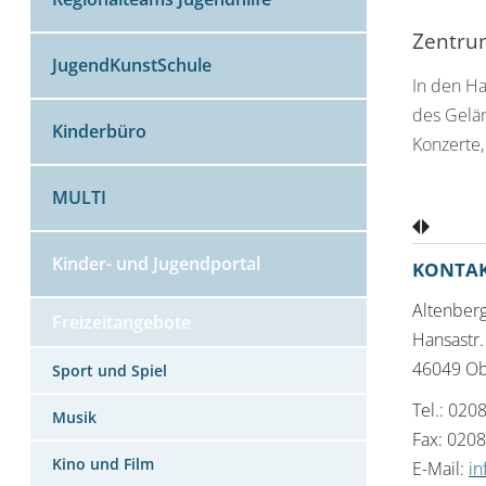
Zentru
JugendKunstSchule
In den Ha
des Gelän
Kinderbüro
Konzerte,
MULTI
Kinder- und Jugendportal
KONTA
Altenber
Freizeitangebote
Hansastr.
46049 O
Sport und Spiel
Tel.: 020
Musik
Fax: 020
Kino und Film
E-Mail:
i