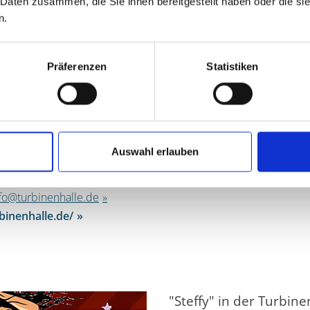
 Daten zusammen, die Sie ihnen bereitgestellt haben oder die s
Uhr.
n.
Präferenzen
Statistiken
KT
alle
feld 23
berhausen
Auswahl erlauben
8 25050
8 8106998
fo@turbinenhalle.de
inenhalle.de/
"Steffy" in der Turbine