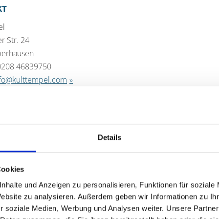
KT
el
 Str. 24
berhausen
 0208 46839750
nfo@kulttempel.com
ttempel.com
Details
Turbinenhalle
Cookies
Tanzen in fünf Areas - in Mainhall, T-
nhalte und Anzeigen zu personalisieren, Funktionen für soziale
für jeden Geschmack. Die musikalische 
Website zu analysieren. Außerdem geben wir Informationen zu I
House, Charts und Blackmusic bis hin z
r soziale Medien, Werbung und Analysen weiter. Unsere Partner
Öffnungszeiten: Donnerstag, Freitag, Sa