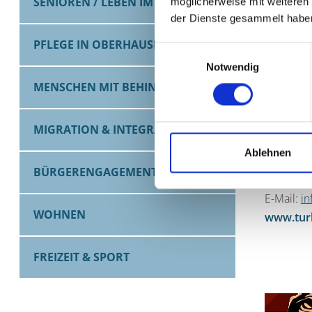
SENIOREN / LEBEN IM ALTER
möglicherweise mit weiteren
der Dienste gesammelt habe
PFLEGE IN OBERHAUSEN
Einwilligungsauswahl
Notwendig
KONTA
MENSCHEN MIT BEHINDERUNG
Turbinenh
Im Lipper
MIGRATION & INTEGRATION
46047 O
Ablehnen
Tel.: 020
BÜRGERENGAGEMENT
Fax: 020
E-Mail:
in
WOHNEN
www.turb
FREIZEIT & SPORT