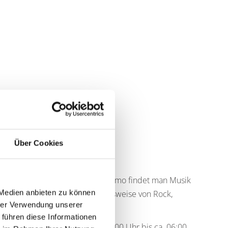
Über Cookies
Club, Kammer, Turbo-Stadl und Cosmo findet man Musik
 Medien anbieten zu können
Bandbreite geht dabei beispielsweise von Rock,
hrer Verwendung unserer
u 70er/80er Sound.
 führen diese Informationen
mstag und vor Feiertagen von 21:00 Uhr bis ca. 06:00