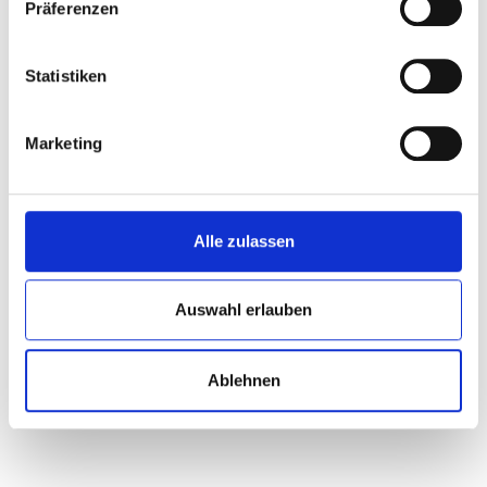
Präferenzen
Verfügung steht. Denn gestern wie heute lautet das Motto
Selbstverwaltung, denn Hilfe zur Selbsthilfe fördert
Eigeninitiative.
Statistiken
Aktuelle Termine und Informationen für Partys, Konzerte,
Ansprechpartner und co. findet ihr auf der
Hompage des
"Druckluft"
Marketing
KONTAKT
Druckluft e.V.
Alle zulassen
Verein zur Förderung unabhängiger Jugendeinrichtungen
Am Förderturm 27
46049 Oberhausen
Auswahl erlauben
Tel.: 0208 852454
Fax: 0208 851344
E-Mail:
kultur@drucklufthaus.de
Ablehnen
www.drucklufthaus.de