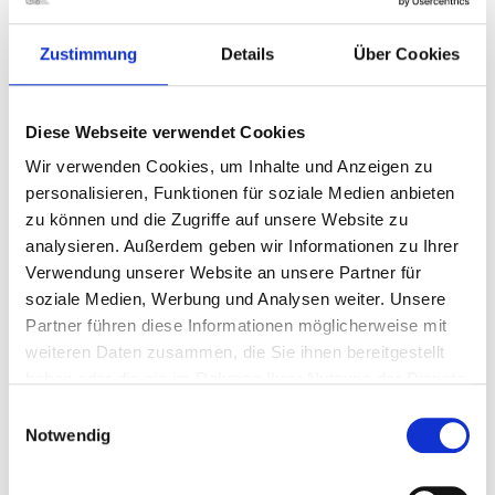
Druckluft
Zustimmung
Details
Über Cookies
Seit 1979 schaffen sich Jugendliche im "Jugend- und
Kulturzentrum Druckluft e.V." eine eigene Plattform für ihre
Belange.
Diese Webseite verwendet Cookies
Seither ist auch die alternative Musikszene mit dieser Lokalität
Wir verwenden Cookies, um Inhalte und Anzeigen zu
verbunden.
personalisieren, Funktionen für soziale Medien anbieten
zu können und die Zugriffe auf unsere Website zu
Zusätzlich werden Werkstätten, ein Café, Hallen, Kurts Haus, das
analysieren. Außerdem geben wir Informationen zu Ihrer
Büro, ein Biergarten mit Boulebahn sowie vieles mehr
Verwendung unserer Website an unsere Partner für
angeboten.
soziale Medien, Werbung und Analysen weiter. Unsere
Mehrmals im Monat wird Nachwuchskünstlern und Bands die
Partner führen diese Informationen möglicherweise mit
Möglichkeit geboten ihre Projekte vor Publikum zu
weiteren Daten zusammen, die Sie ihnen bereitgestellt
präsentieren.
haben oder die sie im Rahmen Ihrer Nutzung der Dienste
An Wochenenden ist regelmäßig Party angesagt. Dabei wird zu
gesammelt haben.
Einwilligungsauswahl
den verschiedensten Themen Musik aufgelegt, so z.B. "Burn the
Notwendig
City", "Skaturday Night" oder "Bang!"
Feste Mitarbeiter gewährleisten, dass jedem alles im Haus zur