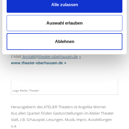
online kaufen
.
Alle zulassen
KONTAKT
Theater Oberhausen
Auswahl erlauben
Will-Quadflieg-Platz 1
46045 Oberhausen
Ablehnen
Telefon: 0208 8578-0
Theaterkasse: 0208 8578-184
E-Mail:
kontakt@theater-oberhausen.de
www.theater-oberhausen.de
Logo Atelier Theater
Herausgeberin des ATELIER Theaters ist Angelika Werner.
Aus allen Sparten finden Gastvorstellungen im Atelier Theater
statt, z.B. Schauspiel, Lesungen, Musik, Impro, Ausstellungen
u.a.