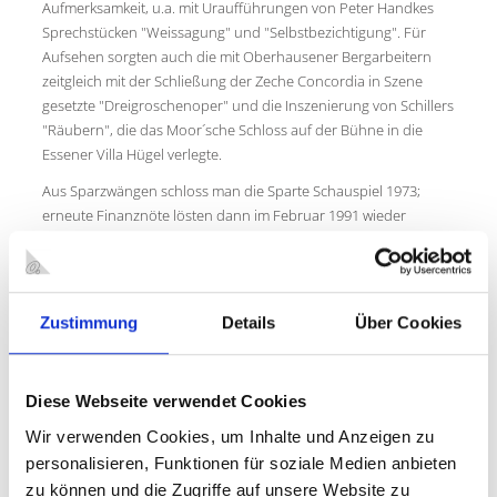
Aufmerksamkeit, u.a. mit Uraufführungen von Peter Handkes
Sprechstücken "Weissagung" und "Selbstbezichtigung". Für
Aufsehen sorgten auch die mit Oberhausener Bergarbeitern
zeitgleich mit der Schließung der Zeche Concordia in Szene
gesetzte "Dreigroschenoper" und die Inszenierung von Schillers
"Räubern", die das Moor´sche Schloss auf der Bühne in die
Essener Villa Hügel verlegte.
Aus Sparzwängen schloss man die Sparte Schauspiel 1973;
erneute Finanznöte lösten dann im Februar 1991 wieder
Diskussionen über die richtige Theaterstruktur aus, mit der
Folge, dass das Musiktheater seinen Betrieb einstellen musste.
1992 etablierte der Intendant Klaus Weise mit seinem Team ein
neues Sprechtheater für die Region: das Schauspiel
Zustimmung
Details
Über Cookies
Oberhausen. Integriert wurde das "Theater im Pott", kurz TiP,
das in Oberhausen bereits eine langjährige Tradition als Kinder-
und Jugendtheater hatte.
Diese Webseite verwendet Cookies
Peter Carp ist seit der Spielzeit 2008/09 Intendant am Theater
Wir verwenden Cookies, um Inhalte und Anzeigen zu
Oberhausen. Er und sein Team begreifen das Theater als
personalisieren, Funktionen für soziale Medien anbieten
magischen Ort sowohl für die Zuschauer als auch für die
zu können und die Zugriffe auf unsere Website zu
Künstler. Für Carp ist das Publikum immer ein direktes