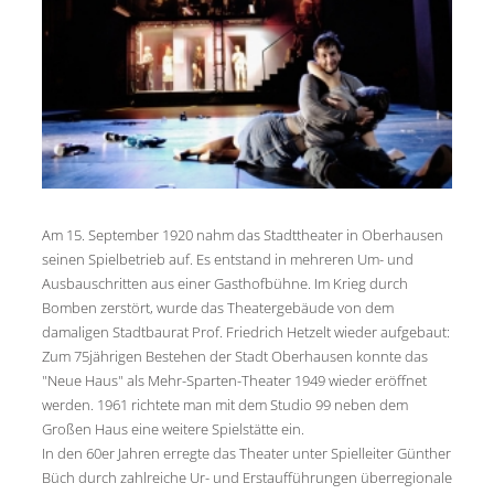
Am 15. September 1920 nahm das Stadttheater in Oberhausen
seinen Spielbetrieb auf. Es entstand in mehreren Um- und
Ausbauschritten aus einer Gasthofbühne. Im Krieg durch
Bomben zerstört, wurde das Theatergebäude von dem
damaligen Stadtbaurat Prof. Friedrich Hetzelt wieder aufgebaut:
Zum 75jährigen Bestehen der Stadt Oberhausen konnte das
"Neue Haus" als Mehr-Sparten-Theater 1949 wieder eröffnet
werden. 1961 richtete man mit dem Studio 99 neben dem
Großen Haus eine weitere Spielstätte ein.
In den 60er Jahren erregte das Theater unter Spielleiter Günther
Büch durch zahlreiche Ur- und Erstaufführungen überregionale