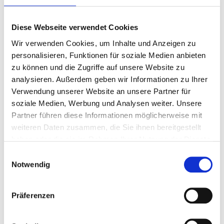
wird erneuert, dazu muss in zwei Bauabschnitten die
Königsberger Straße von Montag, 15. Juni 2026, bis
voraussichtlich 5. September 2026 voll gesperrt werden:
Diese Webseite verwendet Cookies
zunächst die Stichstraße von Hausnummer 38-42 bis zur
Wir verwenden Cookies, um Inhalte und Anzeigen zu
Mellinghofer Straße, dann der Abschnitt zwischen der
personalisieren, Funktionen für soziale Medien anbieten
Mellinghofer Straße und der Knappenstraße.
zu können und die Zugriffe auf unsere Website zu
Die Verkehrsteilnehmerinnen und Verkehrsteilnehmer werden
analysieren. Außerdem geben wir Informationen zu Ihrer
gebeten, sich den geänderten Gegebenheiten anzupassen.
Verwendung unserer Website an unsere Partner für
soziale Medien, Werbung und Analysen weiter. Unsere
Partner führen diese Informationen möglicherweise mit
weiteren Daten zusammen, die Sie ihnen bereitgestellt
haben oder die sie im Rahmen Ihrer Nutzung der Dienste
Zur Übersicht
gesammelt haben.
Einwilligungsauswahl
PRESSESTELLE
Notwendig
Stadt Oberhausen
Schwartzstraße 72
Präferenzen
46042 Oberhausen
presse@oberhausen.de