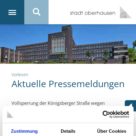
Vorlesen
Aktuelle Pressemeldungen
Vollsperrung der Königsberger Straße wegen
Stromleitungserneuerung
11.06.2026
Die Stromleitung in der Königsberger Straße in Alt-Oberhauen
Zustimmung
Details
Über Cookies