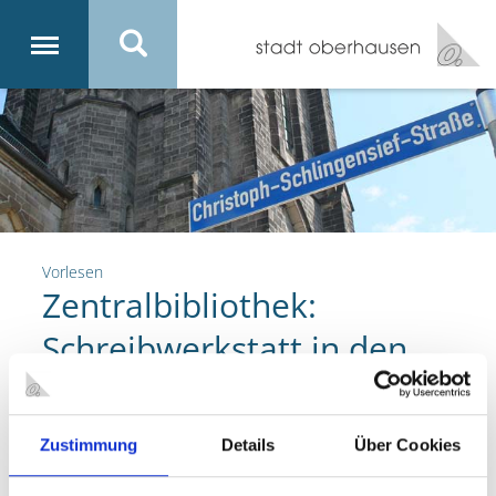
Vorlesen
Zentralbibliothek:
Schreibwerkstatt in den
Herbstferien fördert
Kreativität
Zustimmung
Details
Über Cookies