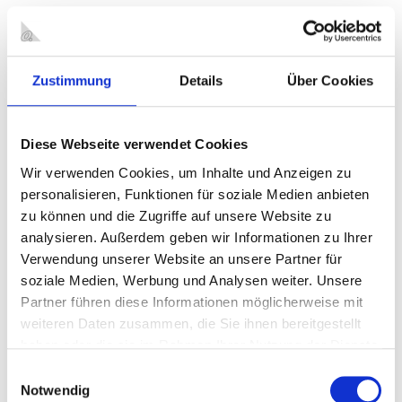
ein gehaltener Hund
168,00 Euro
zwei gehaltene Hunde
252,00 Euro je Hund
Zustimmung
Details
Über Cookies
drei und mehr gehaltene Hunde
288,00 Euro je Hund
gefährliche Hunde im Sinnde des
850,00 Euro je Hund
§3 LHundG
Diese Webseite verwendet Cookies
Wir verwenden Cookies, um Inhalte und Anzeigen zu
personalisieren, Funktionen für soziale Medien anbieten
Ansprechpartner
zu können und die Zugriffe auf unsere Website zu
Bei Fragen zur Anmeldung, Abmeldung oder Veranlagung eines
analysieren. Außerdem geben wir Informationen zu Ihrer
Hundes stehen Ihnen die Mitarbeiterinnen und Mitarbeiter der
Verwendung unserer Website an unsere Partner für
Hundesteuer gerne zur Verfügung.
soziale Medien, Werbung und Analysen weiter. Unsere
Partner führen diese Informationen möglicherweise mit
weiteren Daten zusammen, die Sie ihnen bereitgestellt
ANSPRECHPARTNER
haben oder die sie im Rahmen Ihrer Nutzung der Dienste
gesammelt haben.
Einwilligungsauswahl
Aufgabengebiet
Sachbearbeiter/in
Telefonnumme
Notwendig