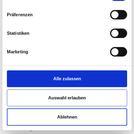
0208/825-
Arbeitsgruppenleitung
n/n
Präferenzen
A - Z
Frau Bock
3024
A - Z
Frau Fengler
2225
Statistiken
A - Z
Frau Frerich
3142
A - Z
Frau Menke
2534
Marketing
Alle zulassen
ÖFFNUNGSZEITEN
Auswahl erlauben
Montag
08:30 - 12:00 Uhr
13:30 Uhr - 15:0
Dienstag
08:30 - 12:00 Uhr
13:30 Uhr - 15:0
Ablehnen
Mittwoch
08:30 - 12:00 Uhr
13:30 Uhr - 15:0
Donnerstag
08:30 - 12:00 Uhr
13:30 Uhr - 15:0