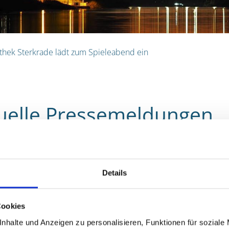
othek Sterkrade lädt zum Spieleabend ein
uelle Pressemeldungen
ibliothek Sterkrade lädt zum Spieleabend ein
Details
26
bibliothek Sterkrade (Wilhelmstraße 9) lädt am 29. Mai 2026 a
 Titel „Sterkrader Spieleabend“ sind alle Interessierten her
Cookies
nnte Klassiker in geselliger Runde zu spielen.
nhalte und Anzeigen zu personalisieren, Funktionen für soziale