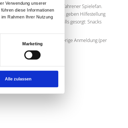
hrer Verwendung unserer
h, ob Brettspiel-Neuling oder erfahrener Spielefan.
 führen diese Informationen
 -erklärer begleiten den Abend, geben Hilfestellung
ie im Rahmen Ihrer Nutzung
 angenehme Atmosphäre ist ebenfalls gesorgt: Snacks
 Plätze wird jedoch um eine vorherige Anmeldung (per
Marketing
4059850) gebeten.
lfreudigen Gästen.
Alle zulassen