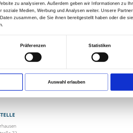
Website zu analysieren. Außerdem geben wir Informationen zu I
ichen Tischen wird gespielt, gelacht und ausprobiert: ganz gleic
r soziale Medien, Werbung und Analysen weiter. Unsere Partner
 Geschmack ist etwas dabei. Erfahrene Spieleerklärerinnen und
 Daten zusammen, die Sie ihnen bereitgestellt haben oder die s
n dafür, dass der Einstieg in neue Spiele leichtfällt. Für eine
n.
nke stehen bereit.
ahme an der Veranstaltung ist kostenfrei. Aufgrund begrenzter
Präferenzen
Statistiken
bliothek.sterkrade@oberhausen.de
oder per Telefon 0208 9
bibliothek freut sich auf einen geselligen Abend mit vielen spie
Auswahl erlauben
icht
STELLE
erhausen