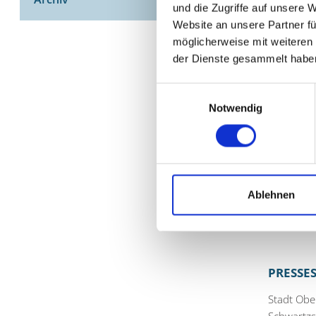
und die Zugriffe auf unsere 
An zahlre
Website an unsere Partner fü
Für jeden
möglicherweise mit weiteren
und sorge
der Dienste gesammelt habe
und Geträ
Einwilligungsauswahl
Die Teiln
Notwendig
E-Mail
bi
Die Stadt
Ablehnen
Zur Übers
PRESSE
Stadt Ob