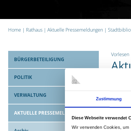
Home
|
Rathaus
|
Aktuelle Pressemeldungen
|
Stadtbibli
Vorlesen
BÜRGERBETEILIGUNG
Akt
POLITIK
Stadtb
VERWALTUNG
Zustimmung
13.05.20
Die Stadt
AKTUELLE PRESSEMELDUNGEN
Unter dem
Diese Webseite verwendet 
oder beka
Wir verwenden Cookies, um I
Archiv