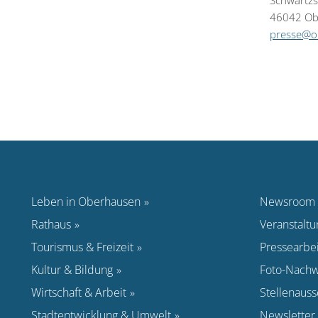
Schwartzs
46042 Ob
presse@o
Leben in Oberhausen
Newsroom
Rathaus
Veranstalt
Tourismus & Freizeit
Pressearbei
Kultur & Bildung
Foto-Nachw
Wirtschaft & Arbeit
Stellenaus
Stadtentwicklung & Umwelt
Newsletter