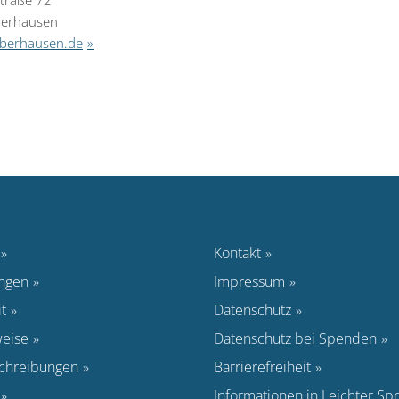
traße 72
erhausen
berhausen.de
Kontakt
ungen
Impressum
t
Datenschutz
eise
Datenschutz bei Spenden
schreibungen
Barrierefreiheit
Informationen in Leichter Sp