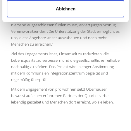
Schritt: „Unsere Arbeit lebt vom Vertrauen und von der Nähe zu
Ablehnen
den Menschen. Im Nachbarschaftstreff schaffen wir Räume, in
denen Begegnung ganz selbstverständlich gelebt wird und sich
niemand ausgeschlossen fühlen muss“, erklärt Jürgen Schnug,
Vereinsvorsitzender. „Die Unterstützung der Stadt ermöglicht es
uns, diese Angebote weiter auszubauen und noch mehr
Menschen zu erreichen.“
Ziel des Engagements ist es, Einsamkeit zu reduzieren, die
Lebensqualität zu verbessern und die gesellschaftliche Teilhabe
nachhaltig zu stärken. Das Projekt wird in enger Abstimmung
mit dem Kommunalen Integrationszentrum begleitet und
regelmäßig überprüft.
Mit dem Engagement von pro wohnen setzt Oberhausen
bewusst auf einen erfahrenen Partner, der Quartiersarbeit
lebendig gestaltet und Menschen dort erreicht, wo sie leben.