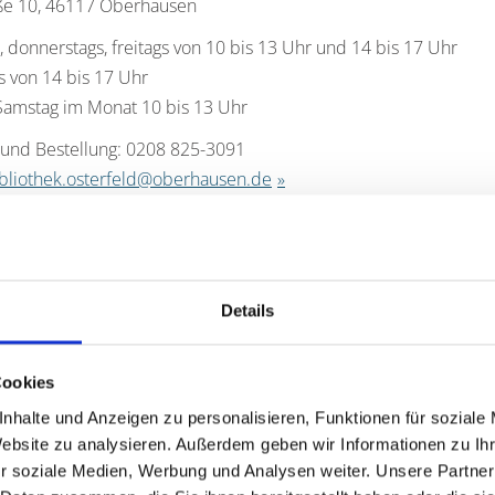
aße 10, 46117 Oberhausen
, donnerstags, freitags von 10 bis 13 Uhr und 14 bis 17 Uhr
s von 14 bis 17 Uhr
Samstag im Monat 10 bis 13 Uhr
 und Bestellung: 0208 825-3091
bliothek.osterfeld@oberhausen.de
thek Schmachtendorf
Details
traße 14, 46147 Oberhausen
 & donnerstags von 10 bis 13 Uhr und 14 bis 17 Uhr
Cookies
Samstag im Monat von 10 bis 13 Uhr
nhalte und Anzeigen zu personalisieren, Funktionen für soziale
 0208 681002
Website zu analysieren. Außerdem geben wir Informationen zu I
ibliothek.schmachtendorf@oberhausen.de
r soziale Medien, Werbung und Analysen weiter. Unsere Partner