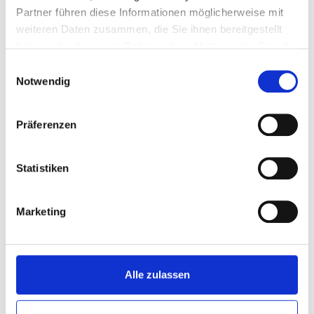
Partner führen diese Informationen möglicherweise mit
weiteren Daten zusammen, die Sie ihnen bereitgestellt
haben oder die sie im Rahmen Ihrer Nutzung der Dienste
PERSÖNLICHE ANGABEN
gesammelt haben.
Einwilligungsauswahl
Geboren: 4.7.1969
Notwendig
Geburtsort: Gelsenkirchen
Familienstand: verheiratet und Vater von zwei erwachsenen
Kindern
Präferenzen
AUSBILDUNG UND BERUF
Statistiken
1988: Abitur am Novalis-Gymnasium der Stadt Oberhausen
(heute Heinrich-Heine-Gymnasium)
1988 bis 1991: Ausbildung zum Bankkaufmann bei der
Marketing
Stadtsparkasse Oberhausen
1991 bis 2025: In verschiedenen Funktionen bei der
Stadtsparkasse Oberhausen tätig
Seit 2009: Leiter der Sparkassen-Filiale Sterkrade
Alle zulassen
GREMIENARBEIT IN DER WAHLPERIODE 2025/2030
Vorsitz im