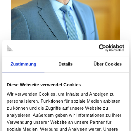
Zustimmung
Details
Über Cookies
Diese Webseite verwendet Cookies
Wir verwenden Cookies, um Inhalte und Anzeigen zu
Rathaus Oberhausen
Schwartzstraße 72
personalisieren, Funktionen für soziale Medien anbieten
46045 Oberhausen
zu können und die Zugriffe auf unsere Website zu
Tel.: 0208 825-2238
analysieren. Außerdem geben wir Informationen zu Ihrer
Fax: 0208 825-5000
Verwendung unserer Website an unsere Partner für
E-Mail:
thorsten.berg@oberhausen.de
soziale Medien, Werbung und Analysen weiter. Unsere