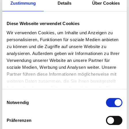
Zustimmung
Details
Über Cookies
Märkte & Messen | Westfield Centro
Details
Diese Webseite verwendet Cookies
Wir verwenden Cookies, um Inhalte und Anzeigen zu
15.11.2025 | 10:00 - 18:00 Uhr
personalisieren, Funktionen für soziale Medien anbieten
Planet Ozean
zu können und die Zugriffe auf unsere Website zu
analysieren. Außerdem geben wir Informationen zu Ihrer
Ausstellungen & Führungen | Gasometer Oberhausen
Verwendung unserer Website an unsere Partner für
Details
soziale Medien, Werbung und Analysen weiter. Unsere
Partner führen diese Informationen möglicherweise mit
weiteren Daten zusammen, die Sie ihnen bereitgestellt
15.11.2025 | 11:00 - 18:00 Uhr
haben oder die sie im Rahmen Ihrer Nutzung der Dienste
gesammelt haben.
Udo Lindenberg
Einwilligungsauswahl
Notwendig
Ausstellungen & Führungen | LUDWIGGALERIE Schloss
Oberhausen
Präferenzen
Details