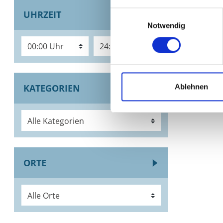
Udo Li
UHRZEIT
Einwilligungsauswahl
Notwendig
Ausstell
1
Ablehnen
KATEGORIEN
Alle Kategorien
ORTE
Alle Orte