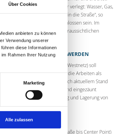
Über Cookies
n die Leitungen nacheinander verlegt: Wasser, Gas,
chst wenig zusätzliche Eingriffe in die Straße“, so
ch bis Ende Januar 2027 abgeschlossen sein. Im
und Christinestraße – mit dem voraussichtlichen
 Medien anbieten zu können
hrer Verwendung unserer
 führen diese Informationen
RBAUSTELLE AUSGEFÜHRT WERDEN
ie im Rahmen Ihrer Nutzung
sorgungsträger (RWW, EVO und Westnetz) soll
ei soll auch geprüft werden, ob die Arbeiten als
der gewählten Bauweise ist nach aktuellem Stand
Marketing
cherheit vollständig gesperrt und eingezäunt
hrzeugen sowie die Anlieferung und Lagerung von
Alle zulassen
ULDET
raße ab Kreuzung Christinestraße bis Center Point)