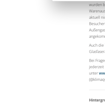
wurden b
Warenausl
aktuell n
Besucheri
Außengast
angekomm
Auch die
Glasfaser
Bei Frage
jederzeit
unter
www
(@klimaq
Hintergr