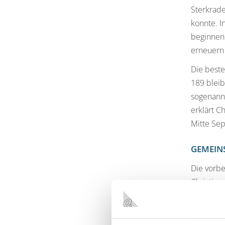
Sterkrad
konnte. I
beginnen
erneuern
Die beste
189 bleib
sogenannt
erklärt C
Mitte Se
GEMEIN
Die vorbe
Christine
der Sterk
Leitungen
Westnetz