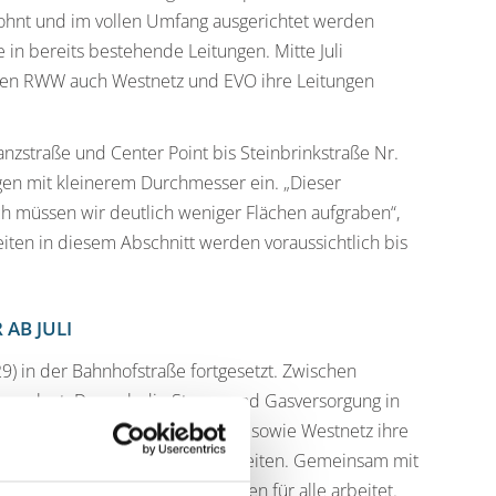
ohnt und im vollen Umfang ausgerichtet werden
 in bereits bestehende Leitungen. Mitte Juli
ben RWW auch Westnetz und EVO ihre Leitungen
nzstraße und Center Point bis Steinbrinkstraße Nr.
gen mit kleinerem Durchmesser ein. „Dieser
h müssen wir deutlich weniger Flächen aufgraben“,
iten in diesem Abschnitt werden voraussichtlich bis
AB JULI
9) in der Bahnhofstraße fortgesetzt. Zwischen
g verlegt. Da auch die Strom- und Gasversorgung in
versorgung Oberhausen AG (EVO) sowie Westnetz ihre
e aufmacht, bündeln wir die Arbeiten. Gemeinsam mit
ss nur ein Tiefbauunternehmen für alle arbeitet.