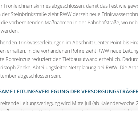
er Fronleichnamskirmes abgeschlossen, damit das Fest wie gew
n der Steinbrinkstraße zieht RWW derzeit neue Trinkwasserrohre
 die vorbereitenden Maßnahmen in der Bahnhofstraße, wo ne
 werden.
henden Trinkwasserleitungen im Abschnitt Center Point bis Fina
en erhalten. In die vorhandenen Rohre zieht RWW neue Leitun
e Rohreinzug reduziert den Tiefbauaufwand erheblich. Dadurc
hristoph Zenke, Abteilungsleiter Netzplanung bei RWW. Die Arbe
ptember abgeschlossen sein.
SAME LEITUNGSVERLEGUNG DER VERSORGUNGSTRÄGER 
reitende Leitungsverlegung wird Mitte Juli (ab Kalenderwoche 2
straße und Center Point werden neue Leitungen in Längsrichtun
rader Innenstadt modernisiert wird, werden auch die Energie
 erneuern. „Damit nicht jeder Versorger seine eigene Baugrub
 und EVO haben wir unsere Baumaßnahmen ausgeschrieben, soda