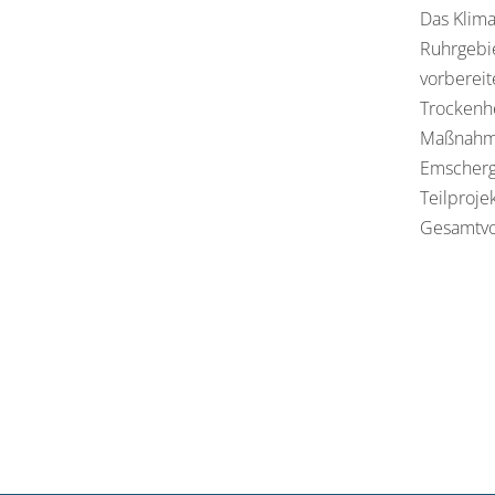
Das Klima
Ruhrgebie
vorbereit
Trockenhe
Maßnahmen
Emscherge
Teilproj
Gesamtvor