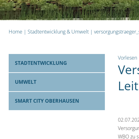
Home
|
Stadtentwicklung & Umwelt
|
versorgungstraeger_
Vorlesen
STADTENTWICKLUNG
Ver
Lei
UMWELT
SMART CITY OBERHAUSEN
02.07.20
Versorgun
WBO zu sc