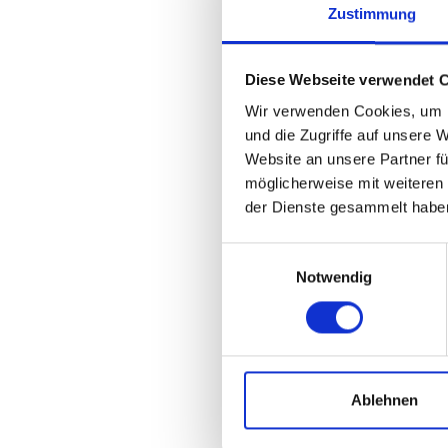
Zustimmung
Die Ablä
Strom. So 
Christoph
Diese Webseite verwendet 
Anschluss
Wir verwenden Cookies, um I
Bauabsch
und die Zugriffe auf unsere 
Website an unsere Partner fü
ARBEIT
möglicherweise mit weiteren
der Dienste gesammelt habe
Mit dem b
erörtert 
Einwilligungsauswahl
sogenann
Notwendig
davon aus
werden m
Baumateri
Ablehnen
AUSSEN
Die vom z