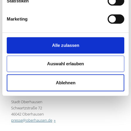
Statistiken
Ziel des Engagements ist es, Einsamkeit zu reduzieren, die
Lebensqualität zu verbessern und die gesellschaftliche Teilhabe
Marketing
nachhaltig zu stärken. Das Projekt wird in enger Abstimmung
mit dem Kommunalen Integrationszentrum begleitet und
regelmäßig überprüft.
Mit dem Engagement von pro wohnen setzt Oberhausen
Alle zulassen
bewusst auf einen erfahrenen Partner, der Quartiersarbeit
lebendig gestaltet und Menschen dort erreicht, wo sie leben.
Auswahl erlauben
Ablehnen
Zur Übersicht
PRESSESTELLE
Stadt Oberhausen
Schwartzstraße 72
46042 Oberhausen
presse@oberhausen.de