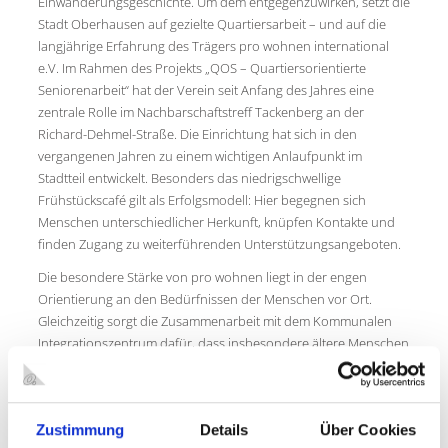
Einwanderungsgeschichte. Um dem entgegenzuwirken, setzt die
Stadt Oberhausen auf gezielte Quartiersarbeit – und auf die
langjährige Erfahrung des Trägers pro wohnen international
e.V. Im Rahmen des Projekts „QOS – Quartiersorientierte
Seniorenarbeit“ hat der Verein seit Anfang des Jahres eine
zentrale Rolle im Nachbarschaftstreff Tackenberg an der
Richard-Dehmel-Straße. Die Einrichtung hat sich in den
vergangenen Jahren zu einem wichtigen Anlaufpunkt im
Stadtteil entwickelt. Besonders das niedrigschwellige
Frühstückscafé gilt als Erfolgsmodell: Hier begegnen sich
Menschen unterschiedlicher Herkunft, knüpfen Kontakte und
finden Zugang zu weiterführenden Unterstützungsangeboten.
Die besondere Stärke von pro wohnen liegt in der engen
Orientierung an den Bedürfnissen der Menschen vor Ort.
Gleichzeitig sorgt die Zusammenarbeit mit dem Kommunalen
Integrationszentrum dafür, dass insbesondere ältere Menschen
mit Einwanderungsgeschichte gezielt erreicht und unterstützt
werden. Mit kultursensiblen, alltagsnahen Angeboten erreicht
der Träger ältere Menschen, die von klassischen Angeboten oft
Zustimmung
Details
Über Cookies
nicht angesprochen werden. Neben Begegnungsmöglichkeiten