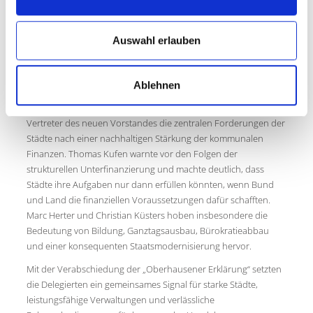
mit großer Mehrheit eine neue Verbandsspitze. Neuer
Vorsitzender des Städtetages Nordrhein-Westfalen ist der
Essener Oberbürgermeister Thomas Kufen. Zu seinen
Auswahl erlauben
Stellvertretern wurden der Oberbürgermeister der Stadt Hamm,
Marc Herter, sowie der Bürgermeister der Stadt Nettetal,
Christian Küsters, gewählt.
Ablehnen
In der anschließenden Pressekonferenz bekräftigten die
Vertreter des neuen Vorstandes die zentralen Forderungen der
Städte nach einer nachhaltigen Stärkung der kommunalen
Finanzen. Thomas Kufen warnte vor den Folgen der
strukturellen Unterfinanzierung und machte deutlich, dass
Städte ihre Aufgaben nur dann erfüllen könnten, wenn Bund
und Land die finanziellen Voraussetzungen dafür schafften.
Marc Herter und Christian Küsters hoben insbesondere die
Bedeutung von Bildung, Ganztagsausbau, Bürokratieabbau
und einer konsequenten Staatsmodernisierung hervor.
Mit der Verabschiedung der „Oberhausener Erklärung“ setzten
die Delegierten ein gemeinsames Signal für starke Städte,
leistungsfähige Verwaltungen und verlässliche