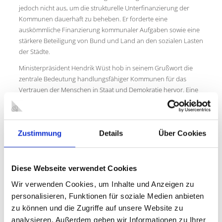
jedoch nicht aus, um die strukturelle Unterfinanzierung der
Kommunen dauerhaft zu beheben. Er forderte eine
auskömmliche Finanzierung kommunaler Aufgaben sowie eine
stärkere Beteiligung von Bund und Land an den sozialen Lasten
der Städte.
Ministerpräsident Hendrik Wüst hob in seinem Grußwort die
zentrale Bedeutung handlungsfähiger Kommunen für das
Vertrauen der Menschen in Staat und Demokratie hervor. Eine
starke Demokratie funktioniere nur dort, wo Bürgerinnen und
Bürger auch starke und leistungsfähige Städte und Gemeinden
erlebten.
Zustimmung
Details
Über Cookies
Eröffnet wurde die Mitgliederversammlung zuvor durch den bis
dahin amtierenden Städtetags-Vorsitzenden
Oberbürgermeister Marc Herter aus Hamm. Er zeigte in seiner
Diese Webseite verwendet Cookies
Rede den Spagat auf, den die Städte in Nordrhein-Westfalen
derzeit zu meistern haben.
Wir verwenden Cookies, um Inhalte und Anzeigen zu
personalisieren, Funktionen für soziale Medien anbieten
Mit 10 Exkursionen durch die Gastgeberstadt Oberhausen
zu können und die Zugriffe auf unsere Website zu
Bereits am Vorabend hatten die Teilnehmerinnen und
analysieren. Außerdem geben wir Informationen zu Ihrer