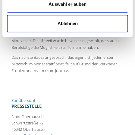
Im Rahmen des Bauzaungesprächs berichtete der Leiter des
Auswahl erlauben
Umweltamtes Markus Werntgen-Orman, dass derzeit die letzten
Verhandlungen im Vergabeverfahren für die Beauftragung
eines Generalunternehmer laufen. Gleichzeitig wurde zu einem
Ablehnen
neuen Beteiligungsformat eingeladen: Am 28. Mai findet ab
18:30 Uhr erstmals ein Baustellenstammtisch im Lokal Klumpen
Moritz statt. Die Uhrzeit wurde bewusst so gewählt, dass auch
Berufstätige die Möglichkeit zur Teilnahme haben.
Das nächste Bauzaungespräch, das eigentlich jeden ersten
Mittwoch im Monat stattfindet, fällt auf Grund der Sterkrader
Fronleichnamskirmes im Juni aus.
Zur Übersicht
PRESSESTELLE
Stadt Oberhausen
Schwartzstraße 72
46042 Oberhausen