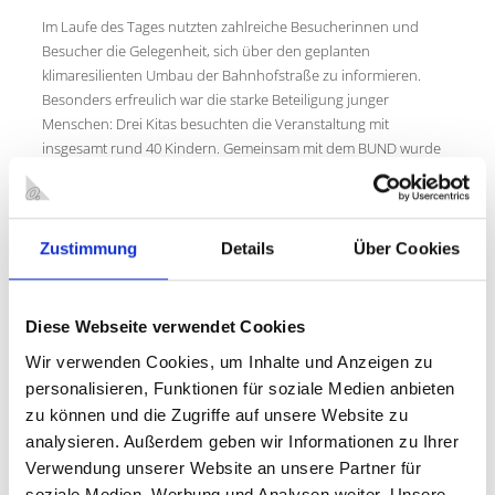
Im Laufe des Tages nutzten zahlreiche Besucherinnen und
Besucher die Gelegenheit, sich über den geplanten
klimaresilienten Umbau der Bahnhofstraße zu informieren.
Besonders erfreulich war die starke Beteiligung junger
Menschen: Drei Kitas besuchten die Veranstaltung mit
insgesamt rund 40 Kindern. Gemeinsam mit dem BUND wurde
gebastelt, gespielt und Saatgut in kleine Tütchen abgefüllt. So
konnten Themen wie Biodiversität und Klimaanpassung
niedrigschwellig und spielerisch vermittelt werden.
Zustimmung
Details
Über Cookies
Auch die Junior Engineer Academy des Freiherr-vom-Stein-
Gymnasiums war mit einer Gruppe von 21 Schülern der 9.
Klasse vor Ort. Die Jugendlichen hatten sich bereits im
Diese Webseite verwendet Cookies
Unterricht intensiv auf den Besuch vorbereitet und beteiligten
sich mit vielen klugen und interessierten Fragen am
Wir verwenden Cookies, um Inhalte und Anzeigen zu
Bauzaungespräch. Citymanagerin Yvonne Bleidorn erläuterte
personalisieren, Funktionen für soziale Medien anbieten
der Gruppe ausführlich die Hintergründe und Ziele des Projekts
zu können und die Zugriffe auf unsere Website zu
„Klimaresilienter Umbau der Bahnhofstraße“.
analysieren. Außerdem geben wir Informationen zu Ihrer
INFOTAFELN ZUR GESAMTMASSNAHME
Verwendung unserer Website an unsere Partner für
soziale Medien, Werbung und Analysen weiter. Unsere