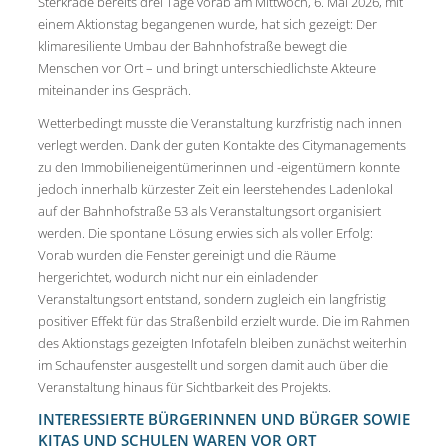
Sterkrade bereits drei Tage vorab am Mittwoch, 6. Mai 2026, mit
einem Aktionstag begangenen wurde, hat sich gezeigt: Der
klimaresiliente Umbau der Bahnhofstraße bewegt die
Menschen vor Ort – und bringt unterschiedlichste Akteure
miteinander ins Gespräch.
Wetterbedingt musste die Veranstaltung kurzfristig nach innen
verlegt werden. Dank der guten Kontakte des Citymanagements
zu den Immobilieneigentümerinnen und -eigentümern konnte
jedoch innerhalb kürzester Zeit ein leerstehendes Ladenlokal
auf der Bahnhofstraße 53 als Veranstaltungsort organisiert
werden. Die spontane Lösung erwies sich als voller Erfolg:
Vorab wurden die Fenster gereinigt und die Räume
hergerichtet, wodurch nicht nur ein einladender
Veranstaltungsort entstand, sondern zugleich ein langfristig
positiver Effekt für das Straßenbild erzielt wurde. Die im Rahmen
des Aktionstags gezeigten Infotafeln bleiben zunächst weiterhin
im Schaufenster ausgestellt und sorgen damit auch über die
Veranstaltung hinaus für Sichtbarkeit des Projekts.
INTERESSIERTE BÜRGERINNEN UND BÜRGER SOWIE
KITAS UND SCHULEN WAREN VOR ORT