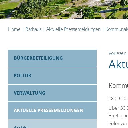
Home
|
Rathaus
|
Aktuelle Pressemeldungen
|
Kommunalwa
Vorlesen
BÜRGERBETEILIGUNG
Akt
POLITIK
Kommun
VERWALTUNG
08.09.20
Über 30.
AKTUELLE PRESSEMELDUNGEN
Brief- un
Sofortwä
Archiv