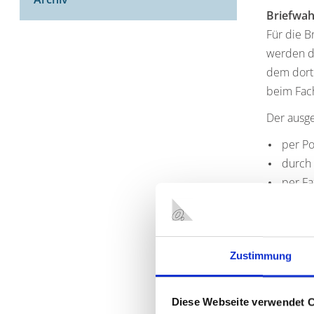
Briefwah
Für die B
werden di
dem dort 
beim Fac
Der ausge
per Po
durch 
per Fa
per E-
an den F
Zustimmung
Bei Bean
Postleitz
ist eine 
Diese Webseite verwendet 