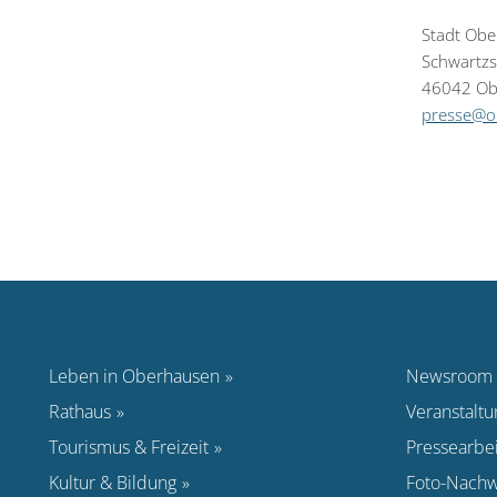
Stadt Ob
Schwartzs
46042 Ob
presse@o
Leben in Oberhausen
Newsroom
Rathaus
Veranstalt
Tourismus & Freizeit
Pressearbei
Kultur & Bildung
Foto-Nachw