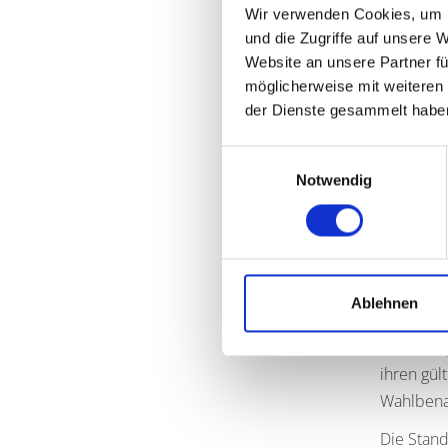
Die Brief
Wir verwenden Cookies, um I
nächsten 
und die Zugriffe auf unsere 
Website an unsere Partner fü
ihre Wahl
möglicherweise mit weiteren
rechtzeit
der Dienste gesammelt habe
Postweg z
am Wahlta
Einwilligungsauswahl
Notwendig
Fristen z
Freita
auf re
Sonnta
Ablehnen
Sofortwa
Bis Freit
ihren gül
Wahlbena
Die Stand