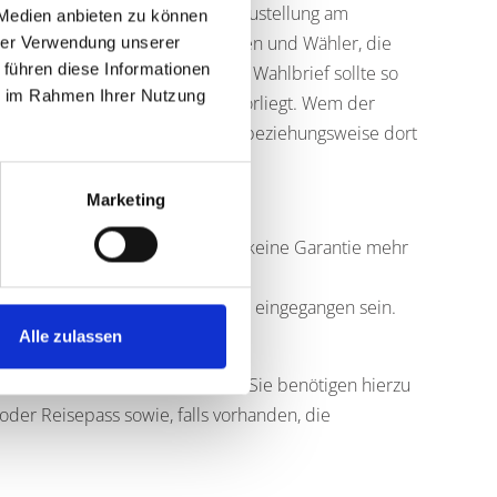
15 Uhr beantragt werden. Eine Zustellung am
 Medien anbieten zu können
llt werden. Vor allem Wählerinnen und Wähler, die
hrer Verwendung unserer
 führen diese Informationen
n Postweg berücksichtigen. Der Wahlbrief sollte so
ie im Rahmen Ihrer Nutzung
 Uhr beim Fachbereich Wahlen vorliegt. Wem der
eim Fachbereich Wahlen abgeben beziehungsweise dort
Marketing
ragung der Briefwahl (allerdings keine Garantie mehr
16 Uhr beim Fachbereich Wahlen eingegangen sein.
Alle zulassen
 die Sofortwahl durchzuführen. Sie benötigen hierzu
oder Reisepass sowie, falls vorhanden, die