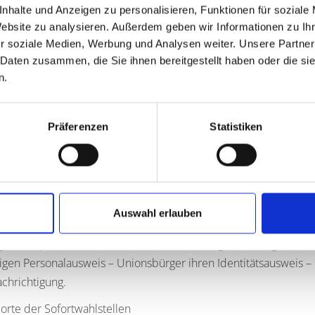
wahlunterlagen müssen spätestens bis Freitag, 12. September, 
nhalte und Anzeigen zu personalisieren, Funktionen für soziale
Tag, also am Samstag vor der Wahl, kann aber nicht sichergeste
Website zu analysieren. Außerdem geben wir Informationen zu I
r soziale Medien, Werbung und Analysen weiter. Unsere Partner
unterlagen wieder per Post zurückschicken möchten, sollten de
 Daten zusammen, die Sie ihnen bereitgestellt haben oder die s
ig versendet werden, dass er spätestens am Wahltag um 16.00
n.
u unsicher ist, der kann seinen Wahlbrief auch persönlich b
g bis 16 Uhr in den Briefkasten werfen.
Präferenzen
Statistiken
ur Briefwahl im Überblick:
g, 12. September 2025, bis 15 Uhr: letzte Möglichkeit zur Beant
chtzeitige Zustellung)
g, 14. September 2025: Alle Briefwahlunterlagen müssen bis 
Auswahl erlauben
hl
ag, 12. September 2025, haben Wahlberechtigte die Möglichkeit,
tigen Personalausweis – Unionsbürger ihren Identitätsausweis – 
chrichtigung.
orte der Sofortwahlstellen