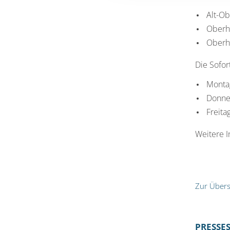
Alt-Ob
Oberha
Oberha
Die Sofor
Montag
Donner
Freita
Weitere 
Zur Übers
PRESSE