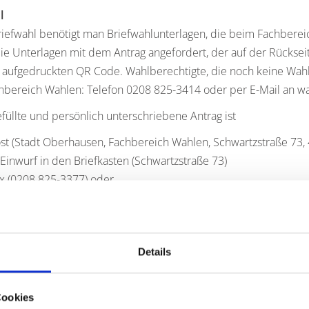
l
riefwahl benötigt man Briefwahlunterlagen, die beim Fachber
e Unterlagen mit dem Antrag angefordert, der auf der Rücksei
aufgedruckten QR Code. Wahlberechtigte, die noch keine Wahl
hbereich Wahlen: Telefon 0208 825-3414 oder per E-Mail an 
füllte und persönlich unterschriebene Antrag ist
st (Stadt Oberhausen, Fachbereich Wahlen, Schwartzstraße 73
Einwurf in den Briefkasten (Schwartzstraße 73)
x (0208 825-3377) oder
Mail an
briefwahl@oberhausen.de
achbereich Wahlen zurückzusenden.
Details
tragung per E-Mail sind zwingend folgende Daten anzugeben:
ahl, Ort (eventuell eine Sonderanschrift). Eine telefonische Antra
Antragstellung nur möglich, wenn eine entsprechende Vollmacht 
Cookies