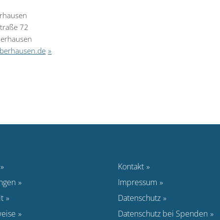
erhausen
traße 72
erhausen
berhausen.de
Kontakt
ungen
Impressum
t
Datenschutz
eise
Datenschutz bei Spenden